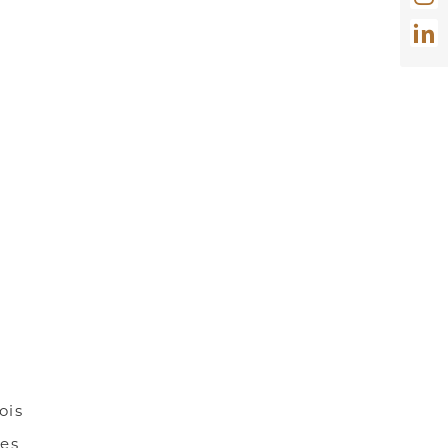
ois
des