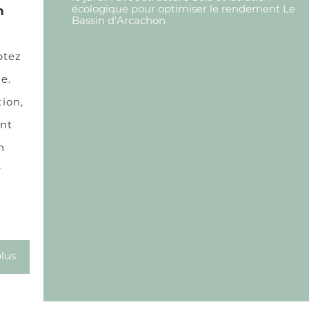
écologique pour optimiser le rendement Le
n
Bassin d’Arcachon
ptez
e.
ion,
ant
n
r
plus