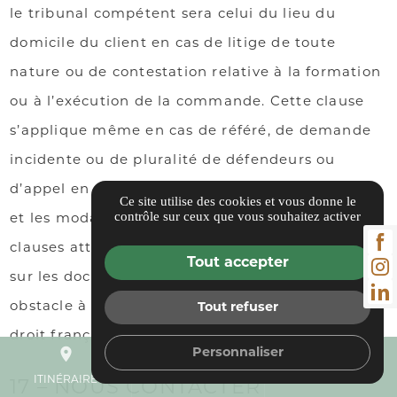
le tribunal compétent sera celui du lieu du
domicile du client en cas de litige de toute
nature ou de contestation relative à la formation
ou à l’exécution de la commande. Cette clause
s’applique même en cas de référé, de demande
incidente ou de pluralité de défendeurs ou
d’appel en garantie, et quels que soient le mode
Ce site utilise des cookies et vous donne le
contrôle sur ceux que vous souhaitez activer
et les modalités de paiement, sans que les
clauses attributives de juridiction pouvant exister
Tout accepter
sur les documents des clients puissent mettre
obstacle à l’application de la présente clause. Le
Tout refuser
droit français est seul applicable.
Personnaliser
place
mail
call
ITINÉRAIRE
CONTACTEZ-NOUS
05 40 24 60 74
17 – NOUS CONTACTER